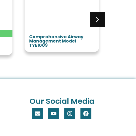
Comprehensive Airway
Trauma 
Management Model
TYE4672
TYE1009
Our Social Media