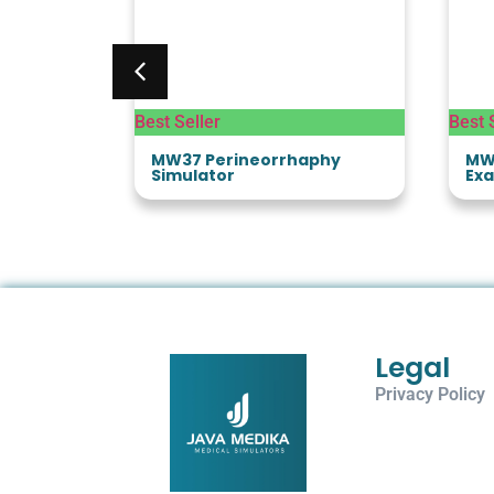
Best Seller
Best 
ning Arm
MW37 Perineorrhaphy
MW
Simulator
Exa
Legal
Privacy Policy