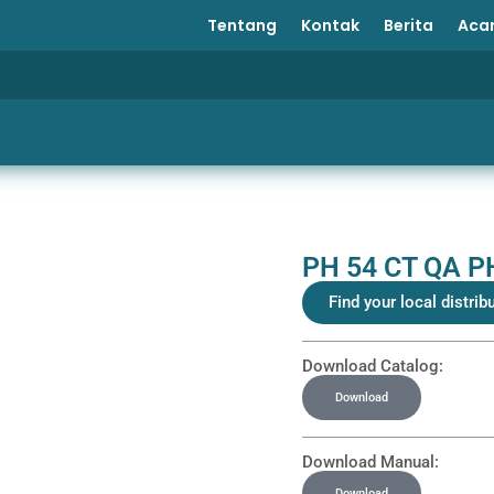
Tentang
Kontak
Berita
Aca
PH 54 CT QA P
Find your local distrib
Download Catalog:
Download
Download Manual:
Download