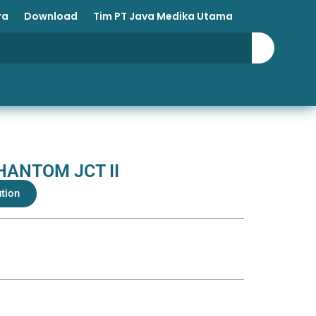
ra
Download
Tim PT Java Medika Utama
HANTOM JCT II
ution