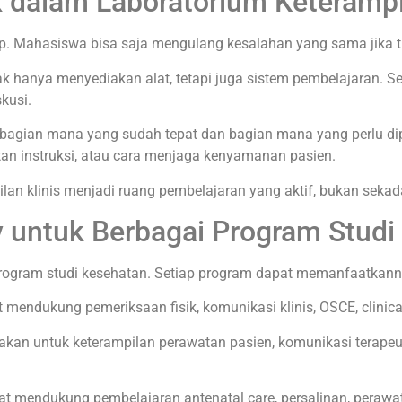
 dalam Laboratorium Keteramp
up. Mahasiswa bisa saja mengulang kesalahan yang sama jika ti
tidak hanya menyediakan alat, tetapi juga sistem pembelajaran. 
skusi.
an mana yang sudah tepat dan bagian mana yang perlu diperb
an instruksi, atau cara menjaga kenyamanan pasien.
pilan klinis menjadi ruang pembelajaran yang aktif, bukan seka
ry untuk Berbagai Program Studi
k program studi kesehatan. Setiap program dapat memanfaatkan
t mendukung pemeriksaan fisik, komunikasi klinis, OSCE, clinica
nakan untuk keterampilan perawatan pasien, komunikasi terapeu
t mendukung pembelajaran antenatal care, persalinan, perawata