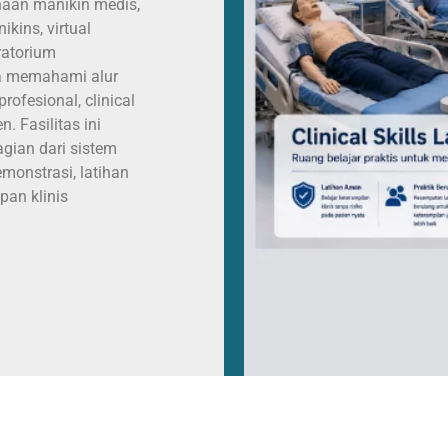
naan manikin medis,
kins, virtual
ratorium
a memahami alur
rofesional, clinical
. Fasilitas ini
agian dari sistem
monstrasi, latihan
pan klinis