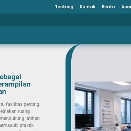
Tentang
Kontak
Berita
Aca
sebagai
erampilan
an
tu fasilitas penting
yediakan ruang
n mendukung latihan
memasuki praktik