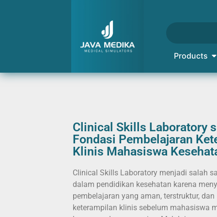
Products
Clinical Skills Laboratory 
Fondasi Pembelajaran Ket
Klinis Mahasiswa Kesehat
Clinical Skills Laboratory menjadi salah sa
dalam pendidikan kesehatan karena men
pembelajaran yang aman, terstruktur, da
keterampilan klinis sebelum mahasiswa 