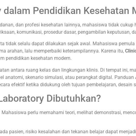
ory dalam Pendidikan Kesehatan
idanan, dan profesi kesehatan lainnya, mahasiswa tidak cuku
riksaan, komunikasi, prosedur dasar, pengambilan keputusan, d
ta tidak selalu dapat dilakukan sejak awal. Mahasiswa pemu
ma arahan, lalu memperbaiki keterampilannya. Karena itu,
Clini
alam pendidikan kesehatan modern.
batan antara ruang kelas dan lingkungan klinis. Di tempat ini, 
odel anatomi, skenario simulasi, atau perangkat digital. Pand
ra efektif ketika didukung oleh tujuan pembelajaran, desain s
 Laboratory Dibutuhkan?
an. Mahasiswa perlu memahami teori, melihat demonstrasi, men
da pasien, risiko kesalahan dan tekanan belajar dapat menjadi le