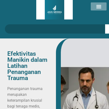
Efektivitas
Manikin dalam
Latihan
Penanganan
Trauma
Penanganan trauma
merupakan
keterampilan krusial
bagi tenaga medis,