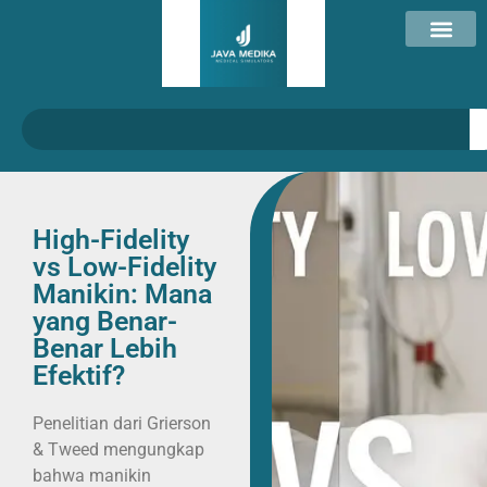
High-Fidelity
vs Low-Fidelity
Manikin: Mana
yang Benar-
Benar Lebih
Efektif?
Penelitian dari Grierson
& Tweed mengungkap
bahwa manikin