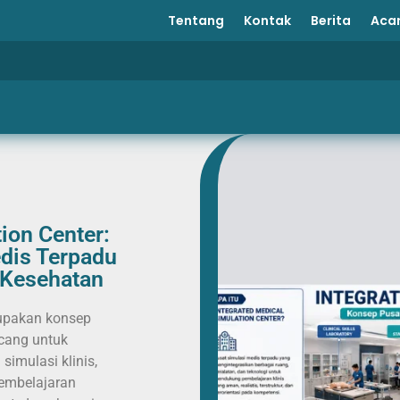
Tentang
Kontak
Berita
Aca
ion Center:
dis Terpadu
n Kesehatan
rupakan konsep
ncang untuk
imulasi klinis,
pembelajaran