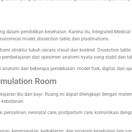
g dalam pendidikan kesehatan. Karena itu, Integrated Medical 
tomical model, dissection table, dan plastinations.
struktur tubuh secara visual dan konkret. Dissection table 
n pembelajaran dari spesimen anatomi nyata yang stabil dan t
tomi dari beberapa pendekatan: model fisik, digital, dan sp
Simulation Room
jaran ibu dan bayi. Ruang ini dapat dilengkapi dengan maternal 
o kebidanan.
, persalinan, neonatal care, postpartum care, komunikasi dengan
anan, keperawatan, kedokteran, dan program kesehatan lain yan