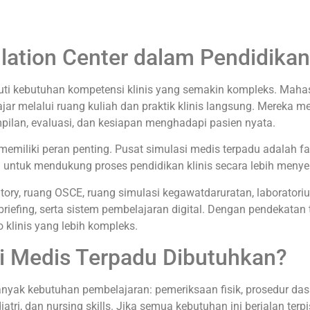
ulation Center dalam Pendidik
ti kebutuhan kompetensi klinis yang semakin kompleks. Mahas
ajar melalui ruang kuliah dan praktik klinis langsung. Mereka
mpilan, evaluasi, dan kesiapan menghadapi pasien nyata.
memiliki peran penting. Pusat simulasi medis terpadu adalah 
i untuk mendukung proses pendidikan klinis secara lebih menye
oratory, ruang OSCE, ruang simulasi kegawatdaruratan, laborator
ebriefing, serta sistem pembelajaran digital. Dengan pendekata
 klinis yang lebih kompleks.
i Medis Terpadu Dibutuhkan?
anyak kebutuhan pembelajaran: pemeriksaan fisik, prosedur dasar
iatri, dan nursing skills. Jika semua kebutuhan ini berjalan te