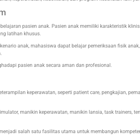
om
lajaran pasien anak. Pasien anak memiliki karakteristik klini
g latihan khusus.
 skenario anak, mahasiswa dapat belajar pemeriksaan fisik ana
.
hadapi pasien anak secara aman dan profesional.
erampilan keperawatan, seperti patient care, pengkajian, pema
imulator, manikin keperawatan, manikin lansia, task trainers, t
i menjadi salah satu fasilitas utama untuk membangun kompete