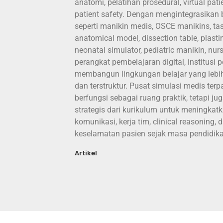
anatomi, pelatihan prosedural, virtual pati
patient safety. Dengan mengintegrasikan 
seperti manikin medis, OSCE manikins, task
anatomical model, dissection table, plasti
neonatal simulator, pediatric manikin, nur
perangkat pembelajaran digital, institusi 
membangun lingkungan belajar yang lebi
dan terstruktur. Pusat simulasi medis ter
berfungsi sebagai ruang praktik, tetapi j
strategis dari kurikulum untuk meningkatk
komunikasi, kerja tim, clinical reasoning,
keselamatan pasien sejak masa pendidika
Artikel