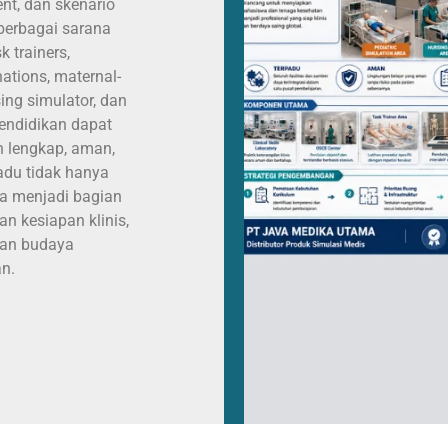
ent, dan skenario
berbagai sarana
 trainers,
nations, maternal-
sing simulator, dan
pendidikan dapat
h lengkap, aman,
padu tidak hanya
uga menjadi bagian
an kesiapan klinis,
 dan budaya
n.