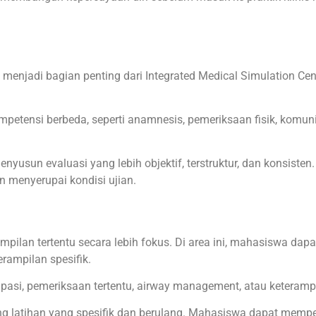
 menjadi bagian penting dari Integrated Medical Simulation Cen
mpetensi berbeda, seperti anamnesis, pemeriksaan fisik, komunik
enyusun evaluasi yang lebih objektif, terstruktur, dan konsist
an menyerupai kondisi ujian.
ampilan tertentu secara lebih fokus. Di area ini, mahasiswa da
rampilan spesifik.
alpasi, pemeriksaan tertentu, airway management, atau keteramp
ng latihan yang spesifik dan berulang. Mahasiswa dapat mempe