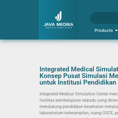
Products
Integrated Medical Simulat
Konsep Pusat Simulasi Me
untuk Institusi Pendidika
Integrated Medical Simulation Center me
fasilitas pembelajaran terpadu yang dira
mendukung pendidikan kesehatan melalui s
laboratorium keterampilan, ruang OSCE, 