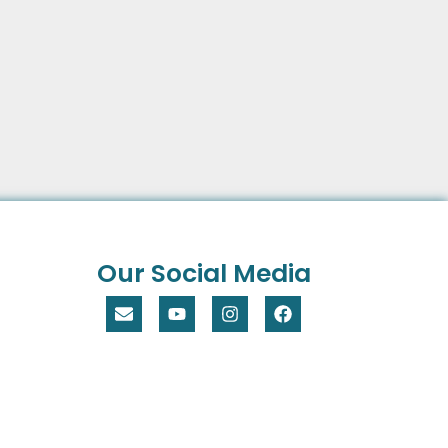
Our Social Media