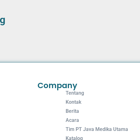
ng
Company
Tentang
Kontak
Berita
Acara
Tim PT Java Medika Utama
Katalog