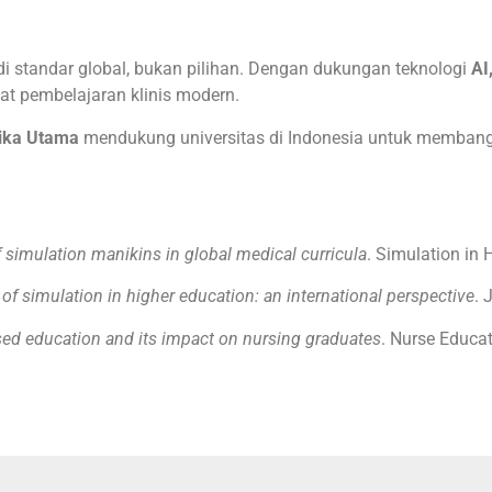
di standar global, bukan pilihan. Dengan dukungan teknologi
AI
t pembelajaran klinis modern.
ika Utama
mendukung universitas di Indonesia untuk membangu
f simulation manikins in global medical curricula
. Simulation in 
of simulation in higher education: an international perspective
. 
ed education and its impact on nursing graduates
. Nurse Educa