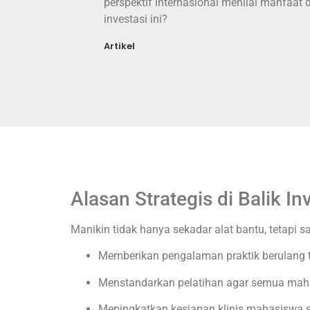
perspektif internasional menilai manfaat
investasi ini?
Artikel
Alasan Strategis di Balik In
Manikin tidak hanya sekadar alat bantu, tetapi 
Memberikan pengalaman praktik berulang t
Menstandarkan pelatihan agar semua ma
Meningkatkan kesiapan klinis mahasiswa se