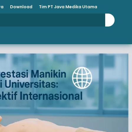
ra
Download
Tim PT Java Medika Utama