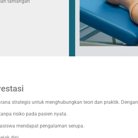
 dan tantangan
vestasi
sarana strategis untuk menghubungkan teori dan praktik. Dengan 
anpa risiko pada pasien nyata.
hasiswa mendapat pengalaman serupa.
jak dini.