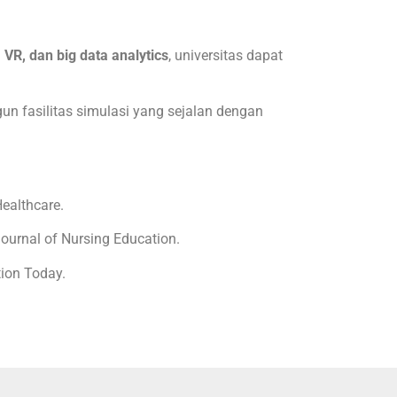
, VR, dan big data analytics
, universitas dapat
n fasilitas simulasi yang sejalan dengan
Healthcare.
Journal of Nursing Education.
tion Today.