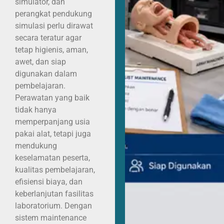
simulator, dan
perangkat pendukung
simulasi perlu dirawat
secara teratur agar
tetap higienis, aman,
awet, dan siap
digunakan dalam
pembelajaran.
Perawatan yang baik
tidak hanya
memperpanjang usia
pakai alat, tetapi juga
mendukung
keselamatan peserta,
kualitas pembelajaran,
efisiensi biaya, dan
keberlanjutan fasilitas
laboratorium. Dengan
sistem maintenance