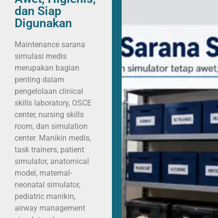
dan Siap
Digunakan
Maintenance sarana
simulasi medis
merupakan bagian
penting dalam
pengelolaan clinical
skills laboratory, OSCE
center, nursing skills
room, dan simulation
center. Manikin medis,
task trainers, patient
simulator, anatomical
model, maternal-
neonatal simulator,
pediatric manikin,
airway management