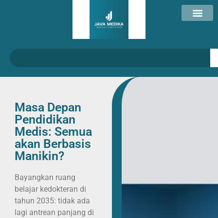
Masa Depan
Pendidikan
Medis: Semua
akan Berbasis
Manikin?
Bayangkan ruang
belajar kedokteran di
tahun 2035: tidak ada
lagi antrean panjang di