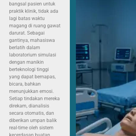
bangsal pasien untuk
praktik klinik, tidak ada
lagi batas waktu
magang di ruang gawat
darurat. Sebagai
gantinya, mahasiswa
berlatih dalam
laboratorium simulasi
dengan manikin
berteknologi tinggi
yang dapat bernapas,
bicara, bahkan
menunjukkan emosi.
Setiap tindakan mereka
direkam, dianalisis
secara otomatis, dan
diberikan umpan balik
real-time oleh sistem
kecerdasan buatan.