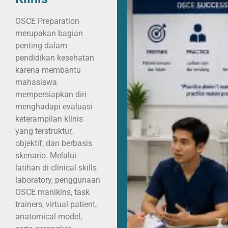
OSCE Preparation
merupakan bagian
penting dalam
pendidikan kesehatan
karena membantu
mahasiswa
mempersiapkan diri
menghadapi evaluasi
keterampilan klinis
yang terstruktur,
objektif, dan berbasis
skenario. Melalui
latihan di clinical skills
laboratory, penggunaan
OSCE manikins, task
trainers, virtual patient,
anatomical model,