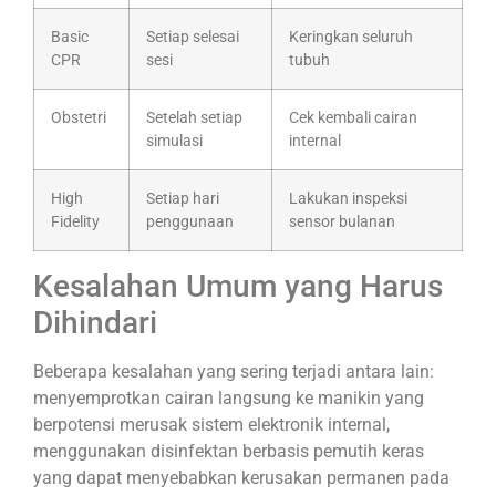
Basic
Setiap selesai
Keringkan seluruh
CPR
sesi
tubuh
Obstetri
Setelah setiap
Cek kembali cairan
simulasi
internal
High
Setiap hari
Lakukan inspeksi
Fidelity
penggunaan
sensor bulanan
Kesalahan Umum yang Harus
Dihindari
Beberapa kesalahan yang sering terjadi antara lain:
menyemprotkan cairan langsung ke manikin yang
berpotensi merusak sistem elektronik internal,
menggunakan disinfektan berbasis pemutih keras
yang dapat menyebabkan kerusakan permanen pada