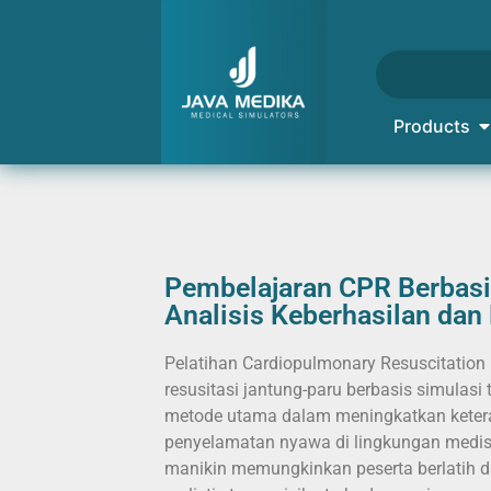
Products
Pembelajaran CPR Berbasi
Analisis Keberhasilan dan 
Pelatihan Cardiopulmonary Resuscitation
resusitasi jantung-paru berbasis simulasi 
metode utama dalam meningkatkan keter
penyelamatan nyawa di lingkungan medis
manikin memungkinkan peserta berlatih d