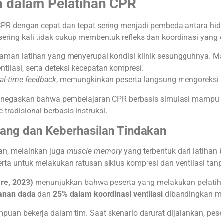
n dalam Pelatihan CPR
PR dengan cepat dan tepat sering menjadi pembeda antara hid
ering kali tidak cukup membentuk refleks dan koordinasi yang 
aman latihan yang menyerupai kondisi klinik sesungguhnya. M
tilasi, serta deteksi kecepatan kompresi.
eal-time feedback
, memungkinkan peserta langsung mengoreksi 
egaskan bahwa pembelajaran CPR berbasis simulasi mampu m
radisional berbasis instruksi.
ulang dan Keberhasilan Tindakan
an, melainkan juga
muscle memory
yang terbentuk dari latihan 
a untuk melakukan ratusan siklus kompresi dan ventilasi tanpa
are, 2023)
menunjukkan bahwa peserta yang melakukan pelatiha
kanan dada
dan
25% dalam koordinasi ventilasi
dibandingkan me
puan bekerja dalam tim. Saat skenario darurat dijalankan, pese