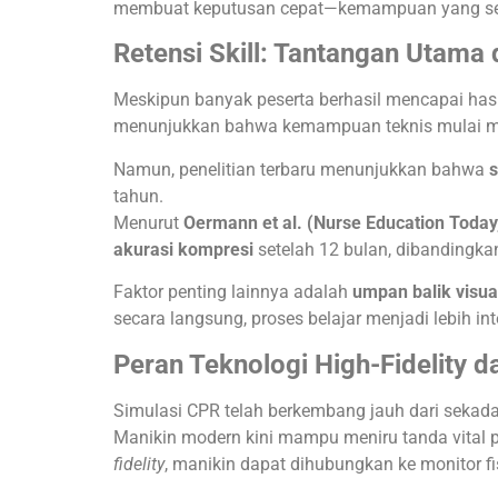
membuat keputusan cepat—kemampuan yang sering
Retensi Skill: Tantangan Utama
Meskipun banyak peserta berhasil mencapai hasi
menunjukkan bahwa kemampuan teknis mulai menu
Namun, penelitian terbaru menunjukkan bahwa
s
tahun.
Menurut
Oermann et al. (Nurse Education Today
akurasi kompresi
setelah 12 bulan, dibandingka
Faktor penting lainnya adalah
umpan balik visual
secara langsung, proses belajar menjadi lebih in
Peran Teknologi High-Fidelity 
Simulasi CPR telah berkembang jauh dari sekada
Manikin modern kini mampu meniru tanda vital p
fidelity
, manikin dapat dihubungkan ke monitor f