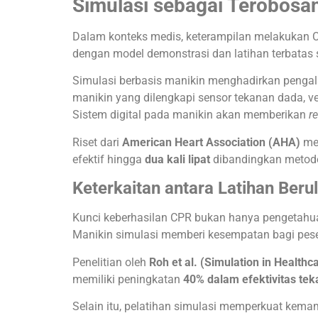
Simulasi sebagai Terobosa
Dalam konteks medis, keterampilan melakukan C
dengan model demonstrasi dan latihan terbatas s
Simulasi berbasis manikin menghadirkan pengal
manikin yang dilengkapi sensor tekanan dada, ven
Sistem digital pada manikin akan memberikan
r
Riset dari
American Heart Association (AHA)
men
efektif hingga
dua kali lipat
dibandingkan metode t
Keterkaitan antara Latihan Ber
Kunci keberhasilan CPR bukan hanya pengetahu
Manikin simulasi memberi kesempatan bagi pesert
Penelitian oleh
Roh et al. (Simulation in Healthc
memiliki peningkatan
40% dalam efektivitas te
Selain itu, pelatihan simulasi memperkuat kemam