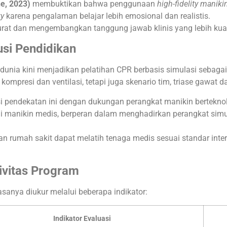
ne, 2023)
membuktikan bahwa penggunaan
high-fidelity maniki
ty
karena pengalaman belajar lebih emosional dan realistis.
arurat dan mengembangkan tanggung jawab klinis yang lebih kua
tusi Pendidikan
 dunia kini menjadikan pelatihan CPR berbasis simulasi sebaga
ompresi dan ventilasi, tetapi juga skenario tim, triase gawat 
si pendekatan ini dengan dukungan perangkat manikin berteknolo
smi manikin medis, berperan dalam menghadirkan perangkat simul
dan rumah sakit dapat melatih tenaga medis sesuai standar int
ivitas Program
asanya diukur melalui beberapa indikator:
Indikator Evaluasi