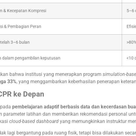
n & Kecepatan Kompresi
5–6 
si & Pembagian Peran
Efisi
etelah 3–6 bulan
>80%
n dalam pengambilan keputusan
<10 d
kan bahwa institusi yang menerapkan program
simulation-bas
ngga 33%
, yang menggambarkan keberhasilan penerapan keteram
CPR ke Depan
 pada
pembelajaran adaptif berbasis data dan kecerdasan bua
 parameter latihan dan memberikan rekomendasi personal untu
kasi
cloud-based dashboard
yang memungkinkan instruktur mema
ak lagi bergantung pada ruang fisik, tetapi bisa dilakukan seca