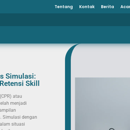
Tentang
Kontak
Berita
Aca
s Simulasi:
Retensi Skill
 (CPR) atau
telah menjadi
ampilan
. Simulasi dengan
alam situasi