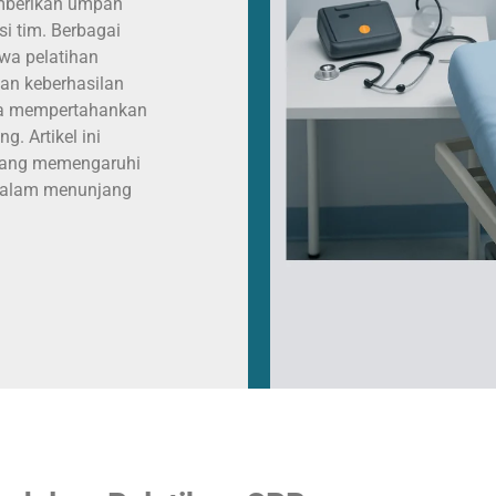
memberikan umpan
i tim. Berbagai
wa pelatihan
kan keberhasilan
uga mempertahankan
. Artikel ini
 yang memengaruhi
n dalam menunjang