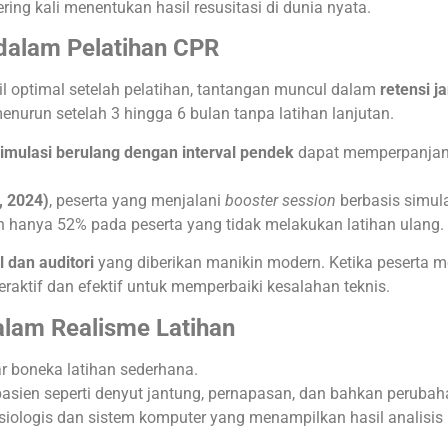
 kali menentukan hasil resusitasi di dunia nyata.
 dalam Pelatihan CPR
l optimal setelah pelatihan, tantangan muncul dalam
retensi 
run setelah 3 hingga 6 bulan tanpa latihan lanjutan.
imulasi berulang dengan interval pendek
dapat memperpanjang 
, 2024)
, peserta yang menjalani
booster session
berbasis simul
n hanya 52% pada peserta yang tidak melakukan latihan ulang.
 dan auditori
yang diberikan manikin modern. Ketika peserta m
teraktif dan efektif untuk memperbaiki kesalahan teknis.
dalam Realisme Latihan
r boneka latihan sederhana.
asien seperti denyut jantung, pernapasan, dan bahkan perubaha
isiologis dan sistem komputer yang menampilkan hasil analisis