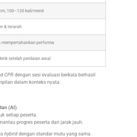
cm, 100–120 kali/menit
en & terarah
 mempertahankan performa
etik setelah penilaian awal
ed CPR
dengan sesi evaluasi berkala berhasil
pilan dalam konteks nyata.
tan (AI)
.
k setiap peserta.
ntau progres peserta dari jarak jauh.
ra
hybrid
dengan standar mutu yang sama.