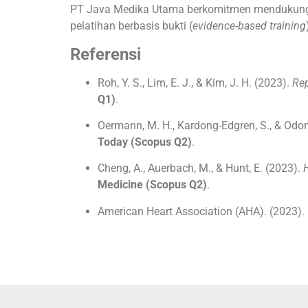
PT Java Medika Utama berkomitmen mendukung tra
pelatihan berbasis bukti (
evidence-based training
Referensi
Roh, Y. S., Lim, E. J., & Kim, J. H. (2023).
Rep
Q1)
.
Oermann, M. H., Kardong-Edgren, S., & Odo
Today (Scopus Q2)
.
Cheng, A., Auerbach, M., & Hunt, E. (2023).
H
Medicine (Scopus Q2)
.
American Heart Association (AHA). (2023).