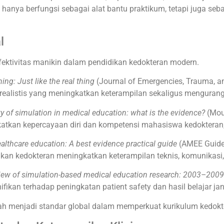
k hanya berfungsi sebagai alat bantu praktikum, tetapi juga s
l
fektivitas manikin dalam pendidikan kedokteran modern.
ing: Just like the real thing
(Journal of Emergencies, Trauma, 
listis yang meningkatkan keterampilan sekaligus mengurangi 
ity of simulation in medical education: what is the evidence?
(Mou
atkan kepercayaan diri dan kompetensi mahasiswa kedokteran,
ealthcare education: A best evidence practical guide
(AMEE Guide 
n kedokteran meningkatkan keterampilan teknis, komunikasi, 
eview of simulation-based medical education research: 2003–2009
ikan terhadap peningkatan patient safety dan hasil belajar ja
ah menjadi standar global dalam memperkuat kurikulum kedokt