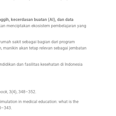
ggih, kecerdasan buatan (AI), dan data
akan menciptakan ekosistem pembelajaran yang
i rumah sakit sebagai bagian dari program
, manikin akan tetap relevan sebagai jembatan
didikan dan fasilitas kesehatan di Indonesia
hock
, 3(4), 348–352.
f simulation in medical education: what is the
30–343.