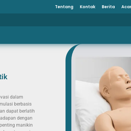
Tentang
Kontak
Berita
Aca
tik
ovasi dalam
mulasi berbasis
an dapat berlatih
rhadapan dengan
 penting manikin