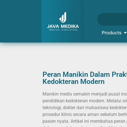
Products
Peran Manikin Dalam Prak
Kedokteran Modern
Manikin medis semakin menjadi pusat in
pendidikan kedokteran modern. Melalui si
teknologi, dokter dan mahasiswa kedokter
prosedur klinis secara aman sebelum be
pasien nyata. Artikel ini membahas peran