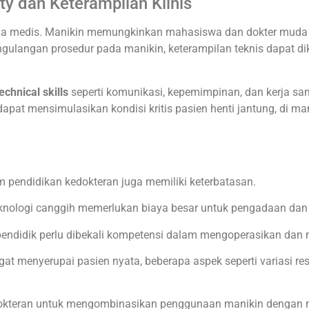
ty dan Keterampilan Klinis
dunia medis. Manikin memungkinkan mahasiswa dan dokter mud
ulangan prosedur pada manikin, keterampilan teknis dapat di
echnical skills
seperti komunikasi, kepemimpinan, dan kerja sama
apat mensimulasikan kondisi kritis pasien henti jantung, di m
m pendidikan kedokteran juga memiliki keterbatasan.
knologi canggih memerlukan biaya besar untuk pengadaan dan
endidik perlu dibekali kompetensi dalam mengoperasikan dan
t menyerupai pasien nyata, beberapa aspek seperti variasi res
edokteran untuk mengombinasikan penggunaan manikin dengan m