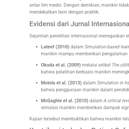
antar tim medis. Dengan demikian, manikin tida
mendekatkan teori dengan praktik.
Evidensi dari Jurnal Internasiona
Sejumlah penelitian internasional menegaskan e
Lateef (2010)
dalam
Simulation-based learn
manikin mampu memberikan pengalaman rea
Okuda et al. (2009)
melalui artikel
The util
bahwa pelatihan berbasis manikin meningk
Motola et al. (2013)
dalam
Simulation in h
bahwa penggunaan manikin dalam pendidika
McGaghie et al. (2010)
dalam
A critical r
simulasi manikin memberikan dampak signif
Kajian tersebut membuktikan bahwa manikin tel