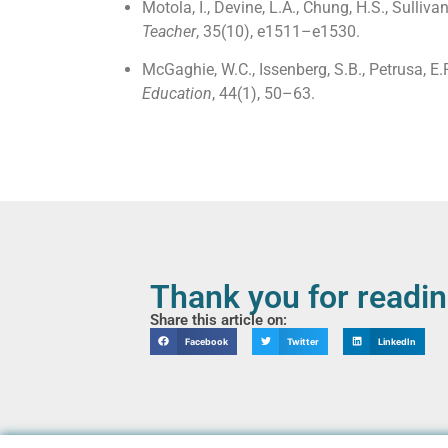
Motola, I., Devine, L.A., Chung, H.S., Sulliv
Teacher
, 35(10), e1511–e1530.
McGaghie, W.C., Issenberg, S.B., Petrusa, E
Education
, 44(1), 50–63.
Thank you for readi
Share this article on:
Facebook
Twitter
LinkedIn