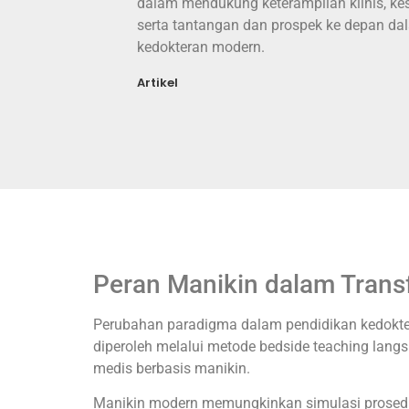
dalam mendukung keterampilan klinis, ke
serta tantangan dan prospek ke depan dal
kedokteran modern.
Artikel
Peran Manikin dalam Trans
Perubahan paradigma dalam pendidikan kedoktera
diperoleh melalui metode bedside teaching lang
medis berbasis manikin.
Manikin modern memungkinkan simulasi prosedur i