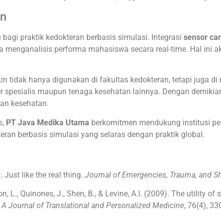
an
agi praktik kedokteran berbasis simulasi. Integrasi
sensor can
menganalisis performa mahasiswa secara real-time. Hal ini 
in tidak hanya digunakan di fakultas kedokteran, tetapi juga d
r spesialis maupun tenaga kesehatan lainnya. Dengan demikian
nan kesehatan.
s,
PT Java Medika Utama
berkomitmen mendukung institusi pen
an berbasis simulasi yang selaras dengan praktik global.
 Just like the real thing.
Journal of Emergencies, Trauma, and S
n, L., Quinones, J., Shen, B., & Levine, A.I. (2009). The utility o
 A Journal of Translational and Personalized Medicine
, 76(4), 3