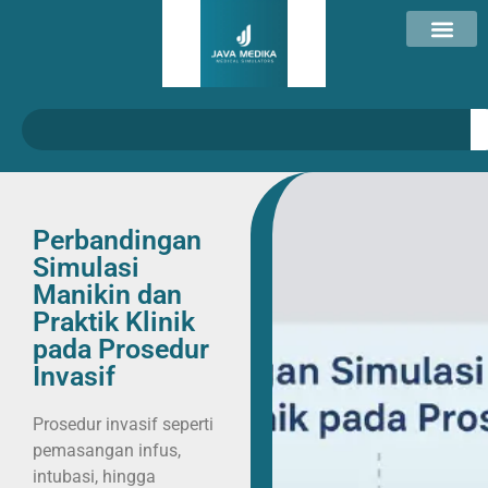
Perbandingan
Simulasi
Manikin dan
Praktik Klinik
pada Prosedur
Invasif
Prosedur invasif seperti
pemasangan infus,
intubasi, hingga