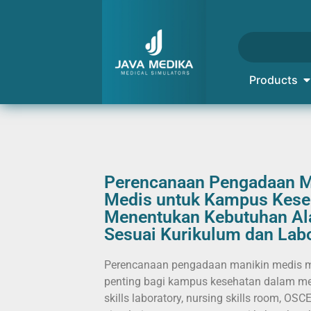
Products
Perencanaan Pengadaan M
Medis untuk Kampus Kese
Menentukan Kebutuhan Ala
Sesuai Kurikulum dan Lab
Perencanaan pengadaan manikin medis 
penting bagi kampus kesehatan dalam me
skills laboratory, nursing skills room, OSCE