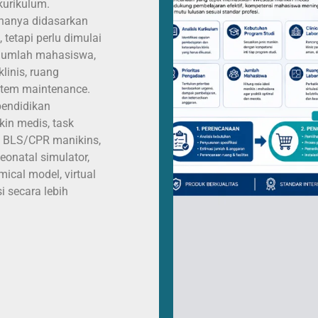
kurikulum.
 hanya didasarkan
 tetapi perlu dimulai
, jumlah mahasiswa,
linis, ruang
istem maintenance.
pendidikan
in medis, task
s, BLS/CPR manikins,
onatal simulator,
mical model, virtual
i secara lebih