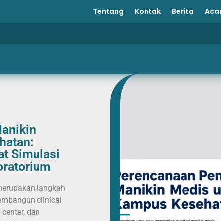
Tentang
Kontak
Berita
Aca
anikin
hatan:
t Simulasi
oratorium
merupakan langkah
mbangun clinical
 center, dan