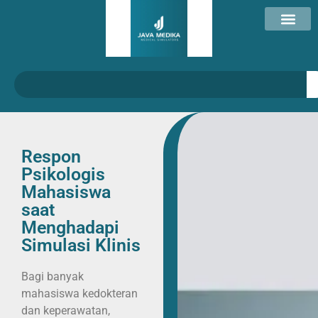
Respon
Psikologis
Mahasiswa
saat
Menghadapi
Simulasi Klinis
Bagi banyak
mahasiswa kedokteran
dan keperawatan,