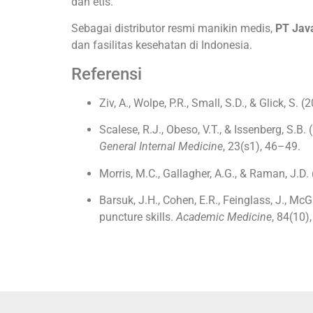
dan etis.
Sebagai distributor resmi manikin medis,
PT Jav
dan fasilitas kesehatan di Indonesia.
Referensi
Ziv, A., Wolpe, P.R., Small, S.D., & Glick, S
Scalese, R.J., Obeso, V.T., & Issenberg, S.
General Internal Medicine
, 23(s1), 46–49.
Morris, M.C., Gallagher, A.G., & Raman, J.D
Barsuk, J.H., Cohen, E.R., Feinglass, J., M
puncture skills.
Academic Medicine
, 84(10