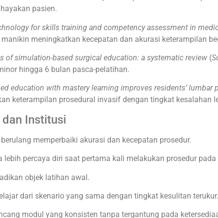
ahayakan pasien.
chnology for skills training and competency assessment in medi
 manikin meningkatkan kecepatan dan akurasi keterampilan be
s of simulation-based surgical education: a systematic review
(
S
inor hingga 6 bulan pasca-pelatihan.
ed education with mastery learning improves residents’ lumbar p
an keterampilan prosedural invasif dengan tingkat kesalahan l
an Institusi
berulang memperbaiki akurasi dan kecepatan prosedur.
ebih percaya diri saat pertama kali melakukan prosedur pada 
adikan objek latihan awal.
ajar dari skenario yang sama dengan tingkat kesulitan terukur
ncang modul yang konsisten tanpa tergantung pada ketersedia