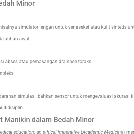
Bedah Minor
isalnya simulator lengan untuk venaseksi atau kulit sintetis unt
k latihan awal.
isi abses atau pemasangan drainase toraks.
mpleks.
perdarahan simulasi, bahkan sensor untuk mengevaluasi akurasi t
ltidisiplin.
at Manikin dalam Bedah Minor
dical education: an ethical imperative
(
Academic Medicine
) me