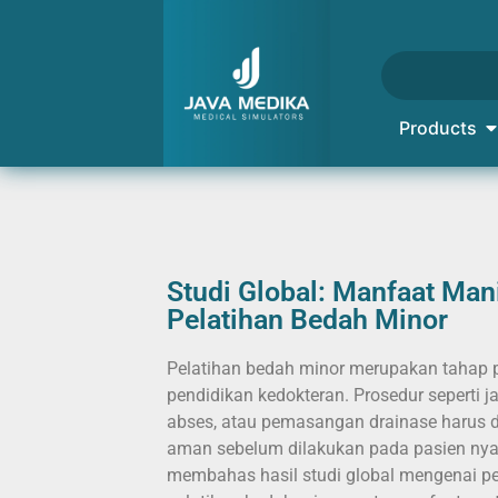
Products
Studi Global: Manfaat Man
Pelatihan Bedah Minor
Pelatihan bedah minor merupakan tahap 
pendidikan kedokteran. Prosedur seperti jah
abses, atau pemasangan drainase harus 
aman sebelum dilakukan pada pasien nyata
membahas hasil studi global mengenai p