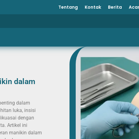
Tentang
Kontak
Berita
Aca
ikin dalam
penting dalam
itan luka, insisi
dikuasai dengan
. Artikel ini
eran manikin dalam