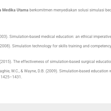
a Medika Utama
berkomitmen menyediakan solusi simulasi beda
. (2003). Simulation-based medical education: an ethical imperativ
B. (2008). Simulation technology for skills training and compete
. (2015). The effectiveness of simulation-based surgical educati
cGaghie, W.C., & Wayne, D.B. (2009). Simulation-based education
), 1425–1431.