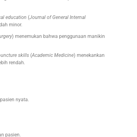
cal education
(
Journal of General Internal
dah minor.
urgery
) menemukan bahwa penggunaan manikin
uncture skills
(
Academic Medicine
) menekankan
ebih rendah.
pasien nyata.
.
an pasien.