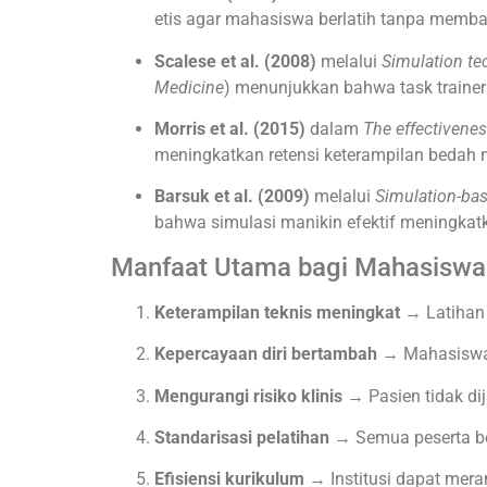
etis agar mahasiswa berlatih tanpa memb
Scalese et al. (2008)
melalui
Simulation te
Medicine
) menunjukkan bahwa task trainer
Morris et al. (2015)
dalam
The effectivenes
meningkatkan retensi keterampilan bedah m
Barsuk et al. (2009)
melalui
Simulation-bas
bahwa simulasi manikin efektif meningkatk
Manfaat Utama bagi Mahasiswa d
Keterampilan teknis meningkat
→ Latihan 
Kepercayaan diri bertambah
→ Mahasiswa l
Mengurangi risiko klinis
→ Pasien tidak dij
Standarisasi pelatihan
→ Semua peserta bel
Efisiensi kurikulum
→ Institusi dapat mera