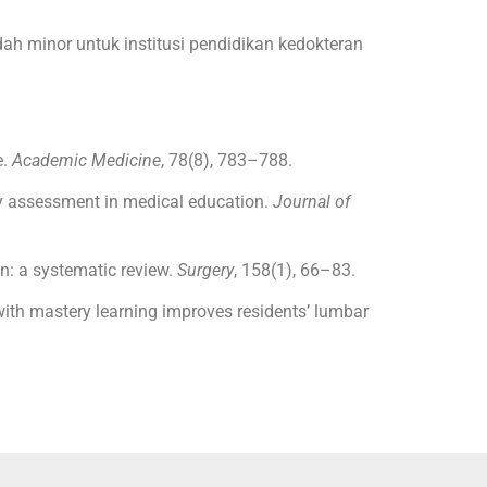
h minor untuk institusi pendidikan kedokteran
e.
Academic Medicine
, 78(8), 783–788.
ncy assessment in medical education.
Journal of
on: a systematic review.
Surgery
, 158(1), 66–83.
 with mastery learning improves residents’ lumbar