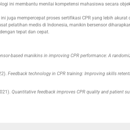
nologi ini membantu menilai kompetensi mahasiswa secara obje
ni juga mempercepat proses sertifikasi CPR yang lebih akurat 
sat pelatihan medis di Indonesia, manikin bersensor diharapk
dengan tepat dan cepat.
sensor-based manikins in improving CPR performance: A randomiz
022).
Feedback technology in CPR training: Improving skills reten
(2021).
Quantitative feedback improves CPR quality and patient sur