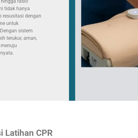
 hingga rasio
ini tidak hanya
resusitasi dengan
ime untuk
 Dengan sistem
ih terukur, aman,
u menuju
 nyata.
i Latihan CPR