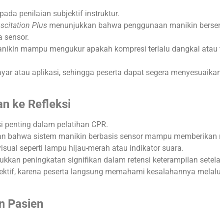
pada penilaian subjektif instruktur.
scitation Plus
menunjukkan bahwa penggunaan manikin bersen
 sensor.
nikin mampu mengukur apakah kompresi terlalu dangkal atau t
 layar atau aplikasi, sehingga peserta dapat segera menyesuaik
n ke Refleksi
si penting dalam pelatihan CPR.
n bahwa sistem manikin berbasis sensor mampu memberikan noti
visual seperti lampu hijau-merah atau indikator suara.
jukkan peningkatan signifikan dalam retensi keterampilan sete
flektif, karena peserta langsung memahami kesalahannya melalui 
n Pasien