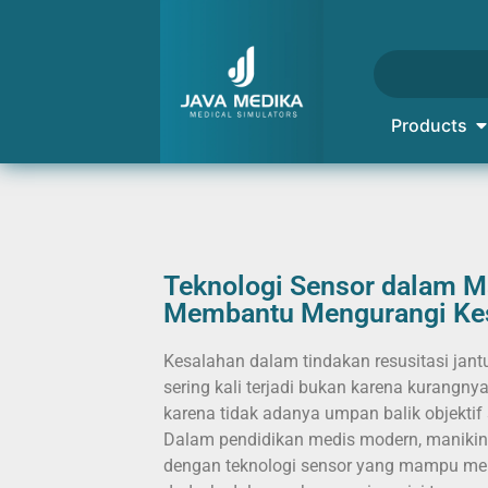
Products
Teknologi Sensor dalam M
Membantu Mengurangi Ke
Kesalahan dalam tindakan resusitasi jant
sering kali terjadi bukan karena kurangnya
karena tidak adanya umpan balik objektif 
Dalam pendidikan medis modern, manikin
dengan teknologi sensor yang mampu me