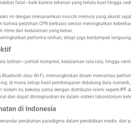
akibat fatal—baik karena tekanan yang terlalu kuat hingga ced
risiko ini dengan menanamkan
muscle memory
yang akurat sejak
 bahwa pelatihan CPR berbasis sensor meningkatkan keberhasil
n ritme dan kedalaman yang benar.
meningkatkan performa latihan, tetapi juga berdampak langsung
ktif
 latihan—jumlah kompresi, kedalaman rata-rata, hingga ventil
 Bluetooth atau Wi-Fi, memungkinkan dosen memantau performa
ning
, di mana setiap hasil pembelajaran didukung data numerik,
 sistem ini, bekerja sama dengan distributor resmi seperti
PT J
nal dan dapat diintegrasikan ke dalam sistem laboratorium kete
hatan di Indonesia
menandai perubahan paradigma dalam pendidikan medis: dari 