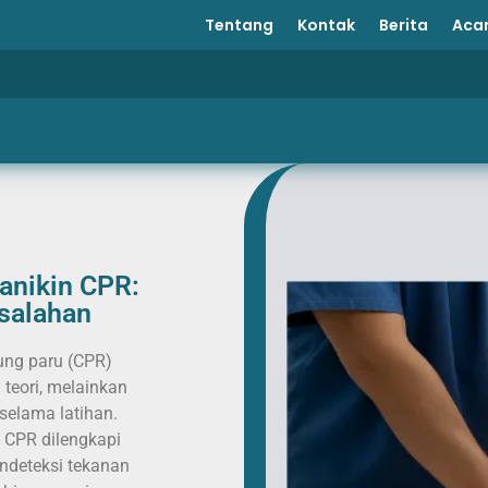
Tentang
Kontak
Berita
Aca
anikin CPR:
salahan
ung paru (CPR)
 teori, melainkan
selama latihan.
 CPR dilengkapi
ndeteksi tekanan