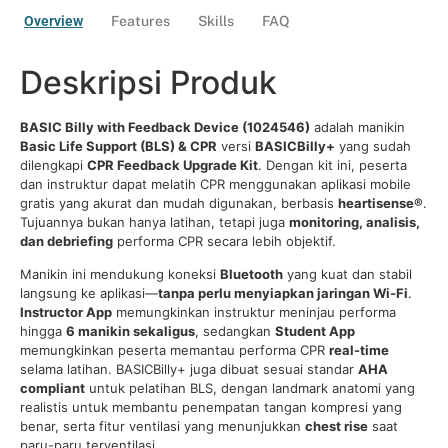
Overview
Features
Skills
FAQ
Deskripsi Produk
BASIC Billy with Feedback Device (1024546)
adalah manikin
Basic Life Support (BLS) & CPR
versi
BASICBilly+
yang sudah
dilengkapi
CPR Feedback Upgrade Kit
. Dengan kit ini, peserta
dan instruktur dapat melatih CPR menggunakan aplikasi mobile
gratis yang akurat dan mudah digunakan, berbasis
heartisense®
.
Tujuannya bukan hanya latihan, tetapi juga
monitoring, analisis,
dan debriefing
performa CPR secara lebih objektif.
Manikin ini mendukung koneksi
Bluetooth
yang kuat dan stabil
langsung ke aplikasi—
tanpa perlu menyiapkan jaringan Wi-Fi
.
Instructor App
memungkinkan instruktur meninjau performa
hingga
6 manikin sekaligus
, sedangkan
Student App
memungkinkan peserta memantau performa CPR
real-time
selama latihan. BASICBilly+ juga dibuat sesuai standar
AHA
compliant
untuk pelatihan BLS, dengan landmark anatomi yang
realistis untuk membantu penempatan tangan kompresi yang
benar, serta fitur ventilasi yang menunjukkan
chest rise
saat
paru-paru terventilasi.