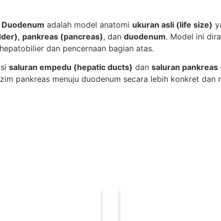
nd Duodenum
adalah model anatomi
ukuran asli (life size)
y
dder)
,
pankreas (pancreas)
, dan
duodenum
. Model ini d
epatobilier dan pencernaan bagian atas.
asi
saluran empedu (hepatic ducts)
dan
saluran pankreas 
zim pankreas menuju duodenum secara lebih konkret dan m