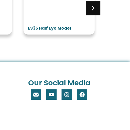
ES35 Half Eye Model
ES32 3 T
Model
Our Social Media