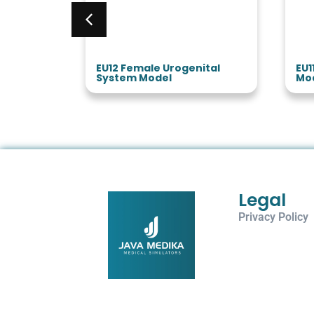
Model
EU12 Female Urogenital
EU1
System Model
Mo
Legal
Privacy Policy