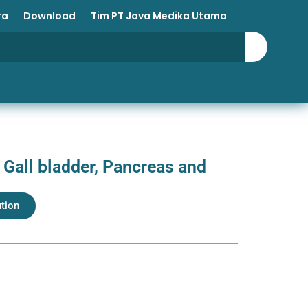
ra
Download
Tim PT Java Medika Utama
 Gall bladder, Pancreas and
ution