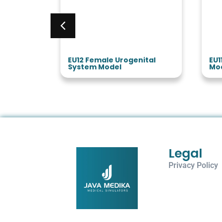
Model
EU12 Female Urogenital
EU1
System Model
Mo
Legal
Privacy Policy