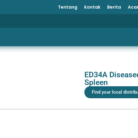
Tentang
Kontak
Berita
Aca
ED34A Disease
Spleen
Find your local distrib