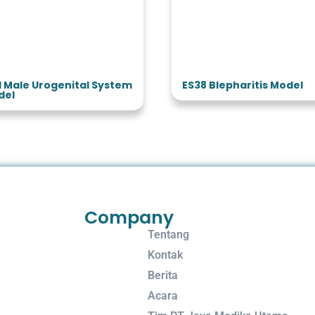
1 Male Urogenital System
ES38 Blepharitis Model
del
Company
Tentang
Kontak
Berita
Acara