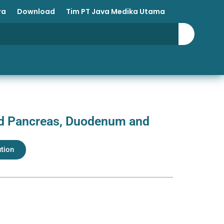
ra
Download
Tim PT Java Medika Utama
d Pancreas, Duodenum and
ution