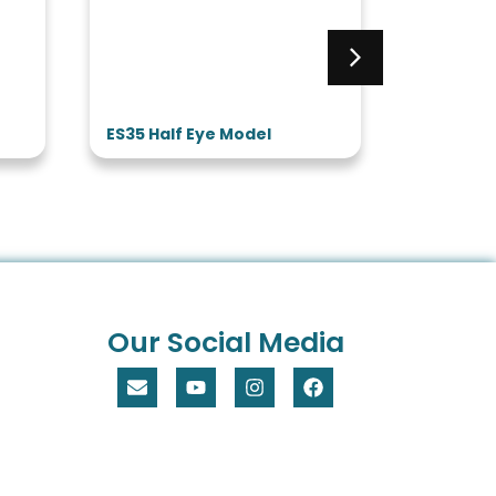
ES35 Half Eye Model
ES32 3 T
Model
Our Social Media