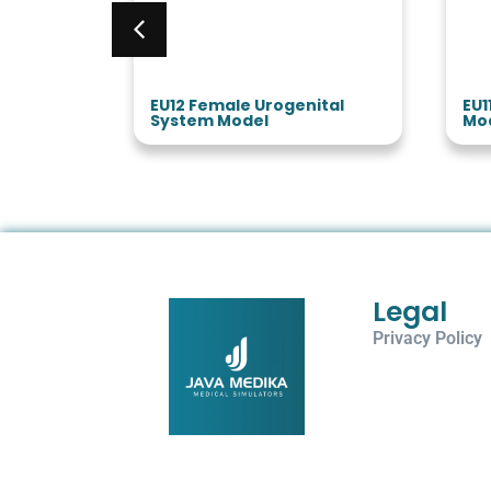
Model
EU12 Female Urogenital
EU1
System Model
Mo
Legal
Privacy Policy