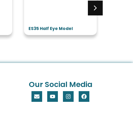
ES35 Half Eye Model
ES32 3 T
Model
Our Social Media