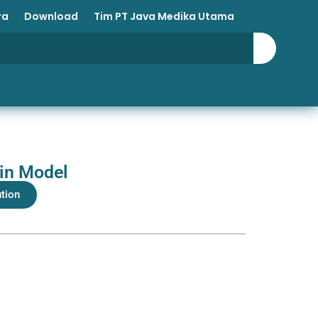
ra
Download
Tim PT Java Medika Utama
in Model
ution