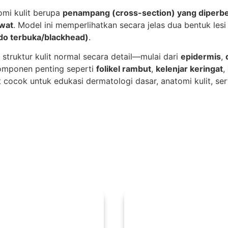
mi kulit berupa
penampang (cross-section) yang diperb
awat
. Model ini memperlihatkan secara jelas dua bentuk les
o terbuka/blackhead)
.
 struktur kulit normal secara detail—mulai dari
epidermis
,
mponen penting seperti
folikel rambut
,
kelenjar keringat
,
t cocok untuk edukasi dermatologi dasar, anatomi kulit, ser