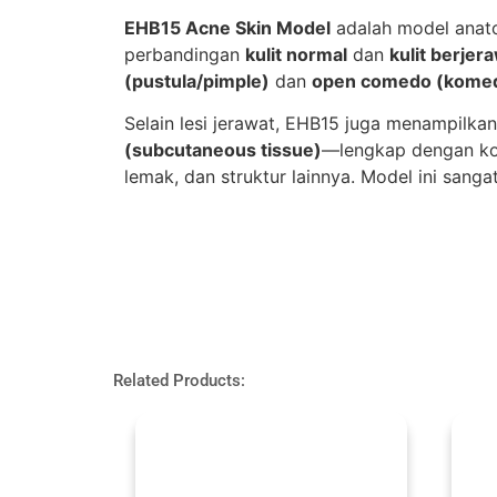
EHB15 Acne Skin Model
adalah model anato
perbandingan
kulit normal
dan
kulit berjer
(pustula/pimple)
dan
open comedo (komed
Selain lesi jerawat, EHB15 juga menampilkan
(subcutaneous tissue)
—lengkap dengan ko
lemak, dan struktur lainnya. Model ini sanga
Related Products: