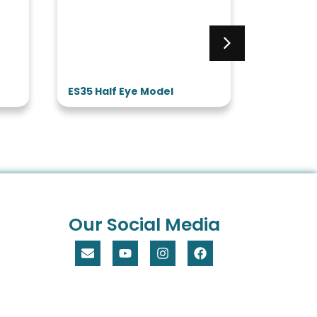
ES35 Half Eye Model
ES32 3 T
Model
Our Social Media