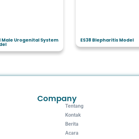
1 Male Urogenital System
ES38 Blepharitis Model
del
Company
Tentang
Kontak
Berita
Acara