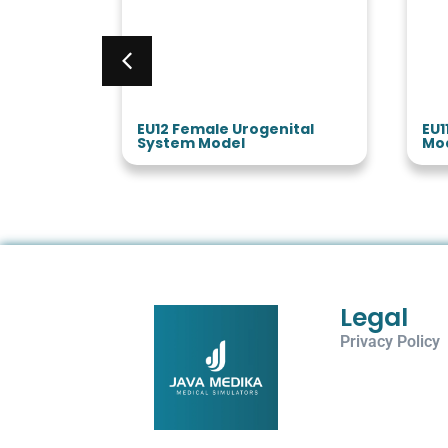
Model
EU12 Female Urogenital
EU1
System Model
Mo
Legal
Privacy Policy