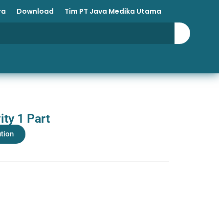
ra
Download
Tim PT Java Medika Utama
ty 1 Part
ution