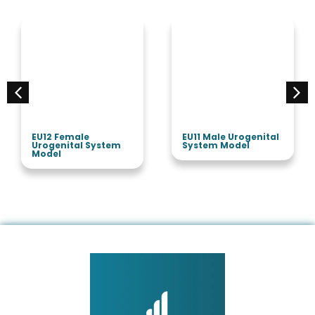
emale
EU11 Male Urogenital
ES38 Bleph
ital System
System Model
Model