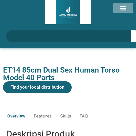
ET14 85cm Dual Sex Human Torso
Model 40 Parts
Find your local distribution
Overview
Features
Skills
FAQ
Deskripsi Produk