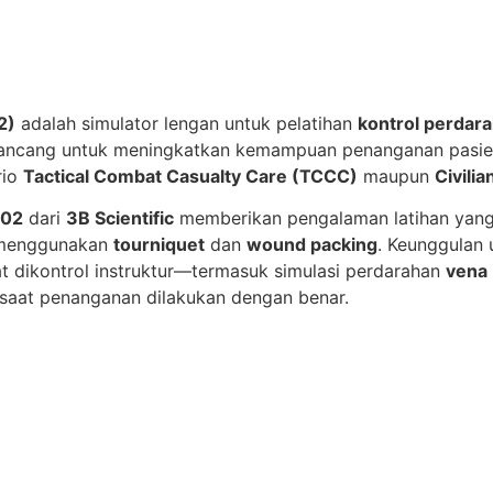
2)
adalah simulator lengan untuk pelatihan
kontrol perdara
i dirancang untuk meningkatkan kemampuan penanganan pasi
rio
Tactical Combat Casualty Care (TCCC)
maupun
Civili
102
dari
3B Scientific
memberikan pengalaman latihan yang
t menggunakan
tourniquet
dan
wound packing
. Keunggulan
 dikontrol instruktur—termasuk simulasi perdarahan
vena
saat penanganan dilakukan dengan benar.