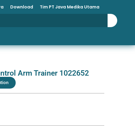
ra
Download
Tim PT Java Medika Utama
trol Arm Trainer 1022652
ution