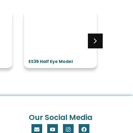
ES35 Half Eye Model
ES32 3 T
Model
Our Social Media