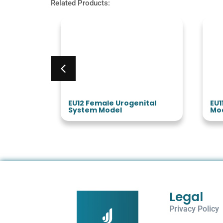
Related Products:
Model
EU12 Female Urogenital
EU1
System Model
Mo
Legal
Privacy Policy