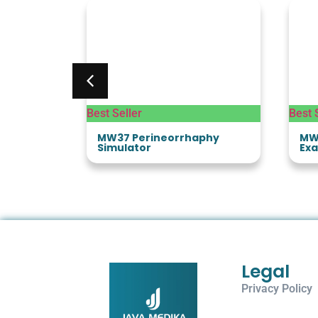
Best Seller
Best 
ning Arm
MW37 Perineorrhaphy
MW
Simulator
Exa
Legal
Privacy Policy