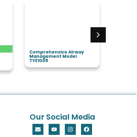
Comprehensive Airway
Trauma 
Management Model
TYE4672
TYE1009
Our Social Media