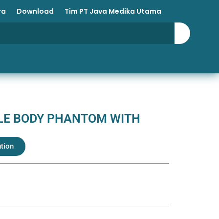
ra
Download
Tim PT Java Medika Utama
LE BODY PHANTOM WITH
ution