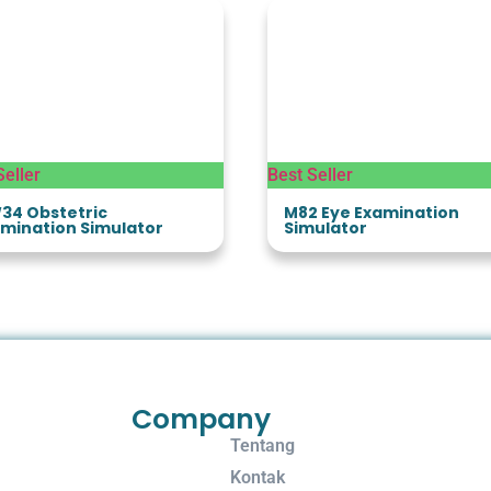
Seller
Best Seller
34 Obstetric
M82 Eye Examination
mination Simulator
Simulator
Company
Tentang
Kontak