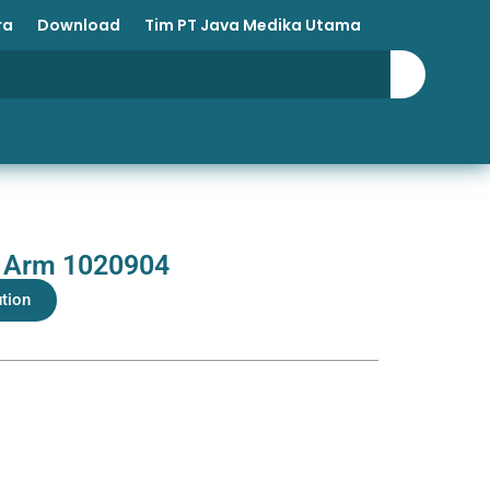
ra
Download
Tim PT Java Medika Utama
e Arm 1020904
ution