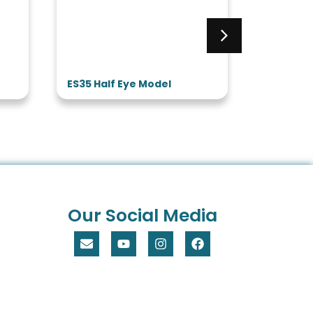
ES35 Half Eye Model
ES32 3 Tim
Model
Our Social Media