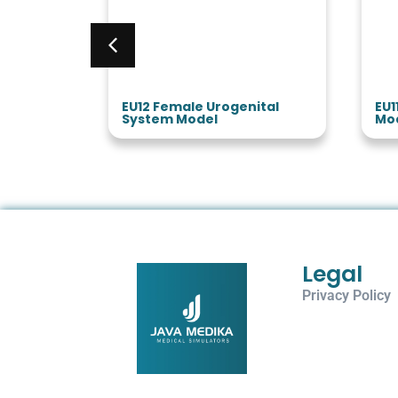
del
EU12 Female Urogenital
EU11 
System Model
Mode
Legal
Privacy Policy