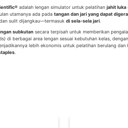
entific®
adalah lengan simulator untuk pelatihan
jahit luka
ggulan utamanya ada pada
tangan dan jari yang dapat diger
 dan sulit dijangkau—termasuk
di sela-sela jari
.
aringan subkutan
secara terpisah untuk memberikan pengalaman
ds) di berbagai area lengan sesuai kebutuhan kelas, denga
 menjadikannya lebih ekonomis untuk pelatihan berulang dan 
staples
.