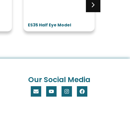
ES35 Half Eye Model
ES32 3 T
Model
Our Social Media