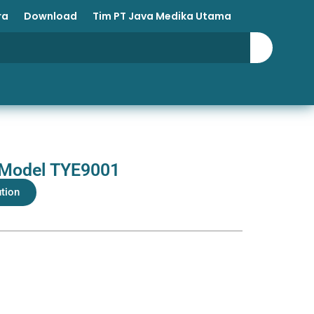
ra
Download
Tim PT Java Medika Utama
 Model TYE9001
ution