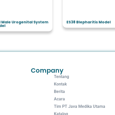
1 Male Urogenital System
ES38 Blepharitis Model
del
Company
Tentang
Kontak
Berita
Acara
Tim PT Java Medika Utama
Katalog