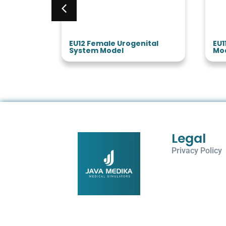
Model
EU12 Female Urogenital
EU1
System Model
Mo
Legal
Privacy Policy