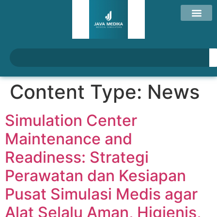
Content Type:
News
Simulation Center
Maintenance and
Readiness: Strategi
Perawatan dan Kesiapan
Pusat Simulasi Medis agar
Alat Selalu Aman, Higienis,