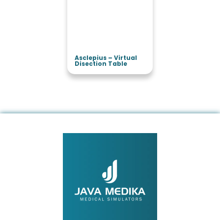
Asclepius – Virtual
Disection Table