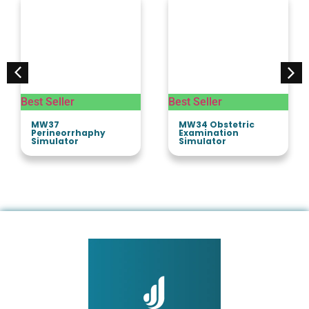
Best Seller
Best Seller
MW37
MW34 Obstetric
Perineorrhaphy
Examination
Simulator
Simulator