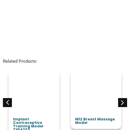
Related Products:
Implant
M12 Breast Massage
Contraceptive
Model
Training Model
TYE4703