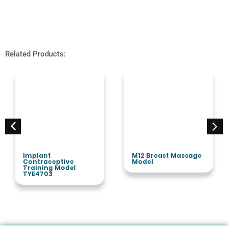
Related Products:
Implant
M12 Breast Massage
Contraceptive
Model
Training Model
TYE4703