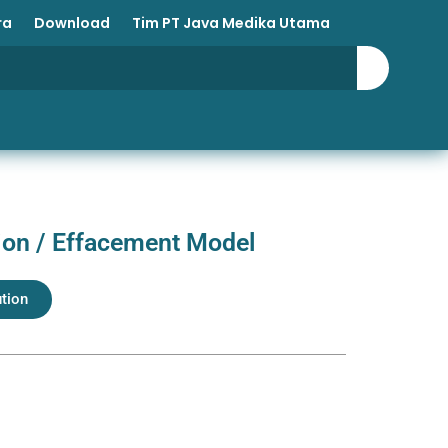
ra
Download
Tim PT Java Medika Utama
tion / Effacement Model
ution