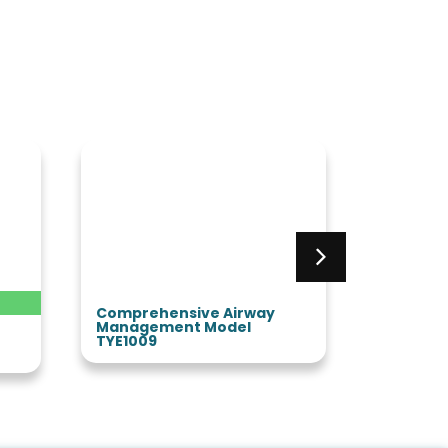
Comprehensive Airway
Trauma 
Management Model
TYE4672
TYE1009