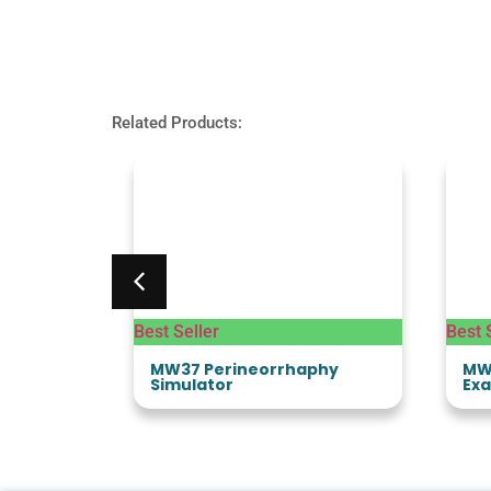
Related Products:
Best Seller
Best 
ning Arm
MW37 Perineorrhaphy
MW
Simulator
Exa