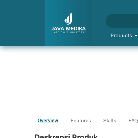
Products
Overview
Features
Skills
FAQ
Deskrepsi Produk