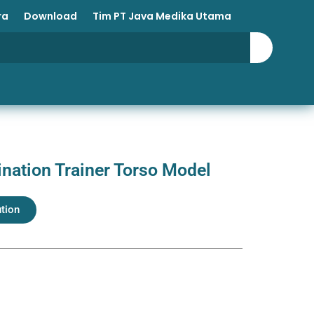
ra
Download
Tim PT Java Medika Utama
nation Trainer Torso Model
ution