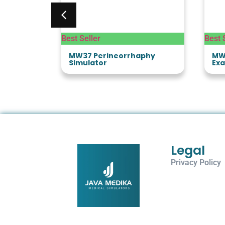
Best Seller
Best 
ning Arm
MW37 Perineorrhaphy
MW
Simulator
Exa
Legal
Privacy Policy