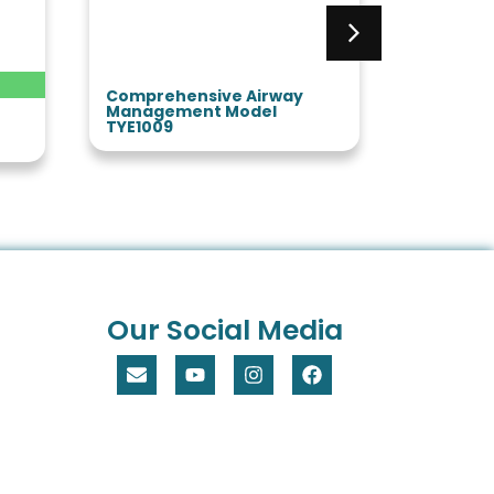
Comprehensive Airway
Trauma 
Management Model
TYE4672
TYE1009
Our Social Media