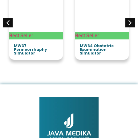
Best Seller
Best Seller
MW37
MW34 Obstetric
Perineorrhaphy
Examination
Simulator
Simulator