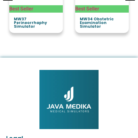
Best Seller
Best Seller
MW37
MW34 Obstetric
Perineorrhaphy
Examination
Simulator
Simulator