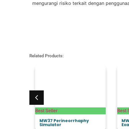
mengurangi risiko terkait dengan penggunaan
Related Products:
Best Seller
Best 
ning Arm
MW37 Perineorrhaphy
MW
Simulator
Exa