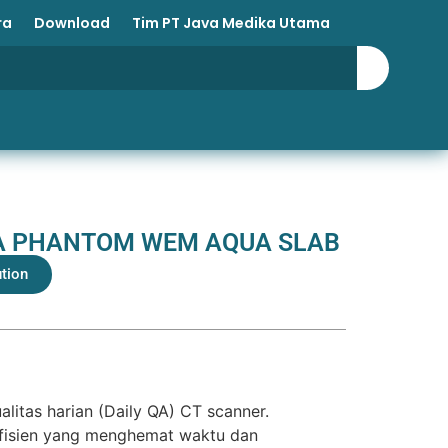
ra
Download
Tim PT Java Medika Utama
QA PHANTOM WEM AQUA SLAB
ution
itas harian (Daily QA) CT scanner.
efisien yang menghemat waktu dan