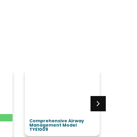
Comprehensive Airway
Trauma 
Management Model
TYE4672
TYE1009