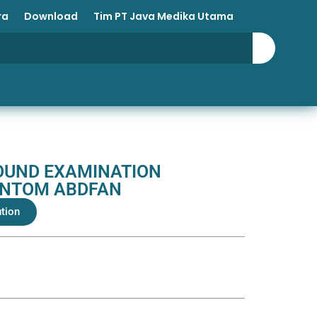
ra
Download
Tim PT Java Medika Utama
OUND EXAMINATION
ANTOM ABDFAN
ution