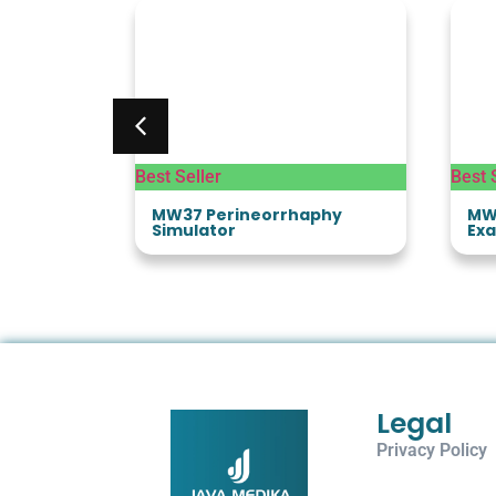
Best Seller
Best 
ning Arm
MW37 Perineorrhaphy
MW
Simulator
Exa
Legal
Privacy Policy