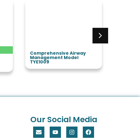
Comprehensive Airway
Trauma 
Management Model
TYE4672
TYE1009
Our Social Media