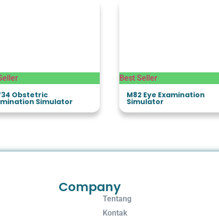
Seller
Best Seller
34 Obstetric
M82 Eye Examination
mination Simulator
Simulator
Company
Tentang
Kontak