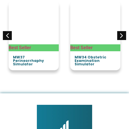
Best Seller
Best Seller
MW37
MW34 Obstetric
Perineorrhaphy
Examination
Simulator
Simulator