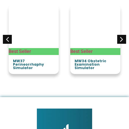
Best Seller
Best Seller
MW37
MW34 Obstetric
Perineorrhaphy
Examination
Simulator
Simulator